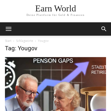
Earn World
Deine Plattform für Geld & Finanzen
Start
Schlagworte
Yougov
Tag: Yougov