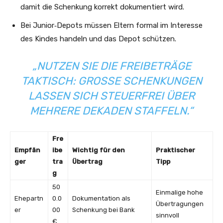
damit die Schenkung korrekt dokumentiert wird.
Bei Junior‑Depots müssen Eltern formal im Interesse
des Kindes handeln und das Depot schützen.
„NUTZEN SIE DIE FREIBETRÄGE
TAKTISCH: GROSSE SCHENKUNGEN L
ASSEN SICH STEUERFREI ÜBER M
EHRERE DEKADEN STAFFELN.“
Fre
Empfän
ibe
Wichtig für den
Praktischer
ger
tra
Übertrag
Tipp
g
50
Einmalige hohe
Ehepartn
0.0
Dokumentation als
Übertragungen
er
00
Schenkung bei Bank
sinnvoll
€