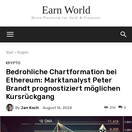
Earn World
Deine Plattform für Geld & Finanzen
Start
Krypto
KRYPTO
Bedrohliche Chartformation bei
Ethereum: Marktanalyst Peter
Brandt prognostiziert möglichen
Kursrückgang
By
Jan Koch
316
0
August 16, 2024