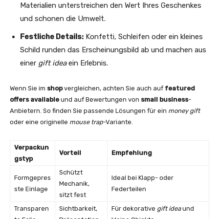
Materialien unterstreichen den Wert Ihres Geschenkes
und schonen die Umwelt.
Festliche Details:
Konfetti, Schleifen oder ein kleines
Schild runden das Erscheinungsbild ab und machen aus
einer
gift idea
ein Erlebnis.
Wenn Sie im
shop
vergleichen, achten Sie auch auf
featured
offers available
und auf Bewertungen von
small business
-
Anbietern. So finden Sie passende Lösungen für ein
money gift
oder eine originelle
mouse trap
-Variante.
Verpackun
Vorteil
Empfehlung
gstyp
Schützt
Formgepres
Ideal bei Klapp- oder
Mechanik,
ste Einlage
Federteilen
sitzt fest
Transparen
Sichtbarkeit,
Für dekorative
gift idea
und