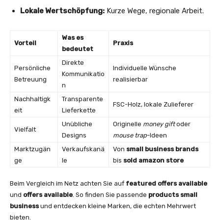
Lokale Wertschöpfung:
Kurze Wege, regionale Arbeit.
Was es
Vorteil
Praxis
bedeutet
Direkte
Persönliche
Individuelle Wünsche
Kommunikatio
Betreuung
realisierbar
n
Nachhaltigk
Transparente
FSC-Holz, lokale Zulieferer
eit
Lieferkette
Unübliche
Originelle
money gift
oder
Vielfalt
Designs
mouse trap
-Ideen
Marktzugän
Verkaufskanä
Von
small business brands
ge
le
bis
sold amazon store
Beim Vergleich im Netz achten Sie auf
featured offers available
und
offers available
. So finden Sie passende
products small
business
und entdecken kleine Marken, die echten Mehrwert
bieten.