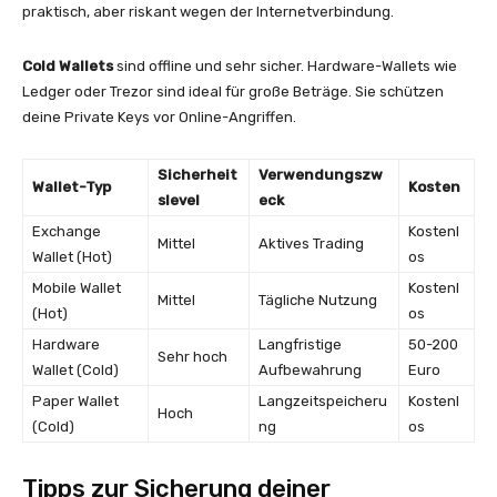
praktisch, aber riskant wegen der Internetverbindung.
Cold Wallets
sind offline und sehr sicher. Hardware-Wallets wie
Ledger oder Trezor sind ideal für große Beträge. Sie schützen
deine Private Keys vor Online-Angriffen.
Sicherheit
Verwendungszw
Wallet-Typ
Kosten
slevel
eck
Exchange
Kostenl
Mittel
Aktives Trading
Wallet (Hot)
os
Mobile Wallet
Kostenl
Mittel
Tägliche Nutzung
(Hot)
os
Hardware
Langfristige
50-200
Sehr hoch
Wallet (Cold)
Aufbewahrung
Euro
Paper Wallet
Langzeitspeicheru
Kostenl
Hoch
(Cold)
ng
os
Tipps zur Sicherung deiner