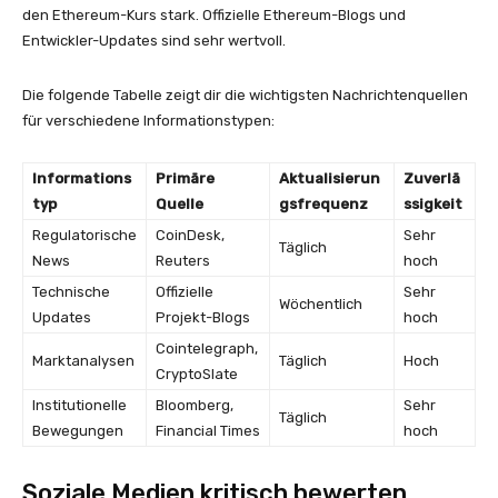
den Ethereum-Kurs stark. Offizielle Ethereum-Blogs und
Entwickler-Updates sind sehr wertvoll.
Die folgende Tabelle zeigt dir die wichtigsten Nachrichtenquellen
für verschiedene Informationstypen:
Informations
Primäre
Aktualisierun
Zuverlä
typ
Quelle
gsfrequenz
ssigkeit
Regulatorische
CoinDesk,
Sehr
Täglich
News
Reuters
hoch
Technische
Offizielle
Sehr
Wöchentlich
Updates
Projekt-Blogs
hoch
Cointelegraph,
Marktanalysen
Täglich
Hoch
CryptoSlate
Institutionelle
Bloomberg,
Sehr
Täglich
Bewegungen
Financial Times
hoch
Soziale Medien kritisch bewerten