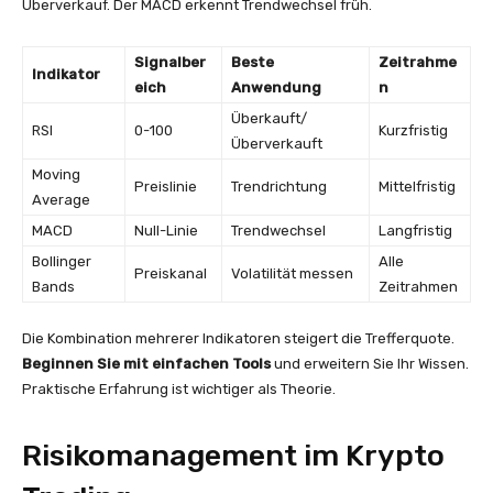
Überverkauf. Der MACD erkennt Trendwechsel früh.
Signalber
Beste
Zeitrahme
Indikator
eich
Anwendung
n
Überkauft/
RSI
0-100
Kurzfristig
Überverkauft
Moving
Preislinie
Trendrichtung
Mittelfristig
Average
MACD
Null-Linie
Trendwechsel
Langfristig
Bollinger
Alle
Preiskanal
Volatilität messen
Bands
Zeitrahmen
Die Kombination mehrerer Indikatoren steigert die Trefferquote.
Beginnen Sie mit einfachen Tools
und erweitern Sie Ihr Wissen.
Praktische Erfahrung ist wichtiger als Theorie.
Risikomanagement im Krypto