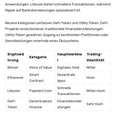
Anwendungen. Litecoin bietet schnellere Transaktionen, während
Ripple auf Banküberweisungen spezialisiert ist.
Neuere Kategorien umfassen DeFi-Token und Utility-Token. DeFi-
Projekte revolutionieren traditionelle Finanzdienstleistungen.
Utility-Token gewähren Zugang zu bestimmten Plattformen oder
Dienstleistungen innerhalb eines Ökosystems.
Kryptowä
Hauptmerkma
Trading-
Kategorie
hrung
l
Volatilität
Bitcoin
Store of Value
Digitales Gold
Mittel
Smart
Dezentrale
Ethereum
Hoch
Contract
Apps
Schnelle
Litecoin
Payment Coin
Mittel-Hoch
Transaktionen
DeFi-
Decentralized
Finanzdienstlei
Sehr Hoch
Token
Finance
stungen