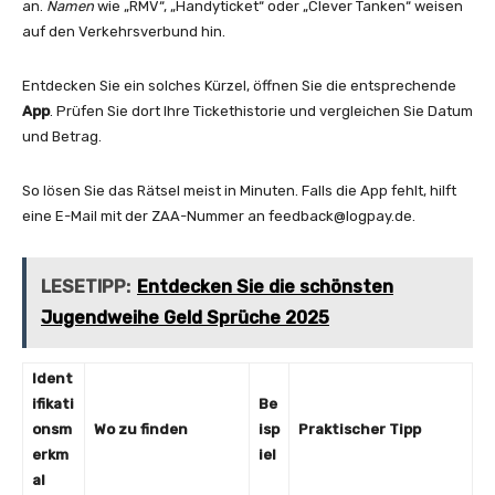
an.
Namen
wie „RMV“, „Handyticket“ oder „Clever Tanken“ weisen
auf den Verkehrsverbund hin.
Entdecken Sie ein solches Kürzel, öffnen Sie die entsprechende
App
. Prüfen Sie dort Ihre Tickethistorie und vergleichen Sie Datum
und Betrag.
So lösen Sie das Rätsel meist in Minuten. Falls die App fehlt, hilft
eine E-Mail mit der ZAA-Nummer an
feedback@logpay.de
.
LESETIPP:
Entdecken Sie die schönsten
Jugendweihe Geld Sprüche 2025
Ident
ifikati
Be
onsm
Wo zu finden
isp
Praktischer Tipp
erkm
iel
al