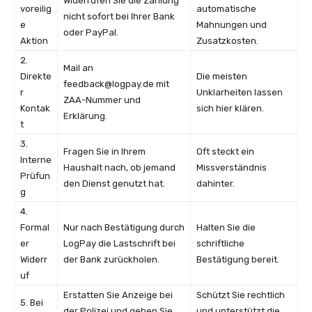
Widerrufen Sie die Zahlung
voreilig
automatische
nicht sofort bei Ihrer Bank
e
Mahnungen und
oder PayPal.
Aktion
Zusatzkosten.
2.
Mail an
Direkte
Die meisten
feedback@logpay.de
mit
r
Unklarheiten lassen
ZAA-Nummer und
Kontak
sich hier klären.
Erklärung.
t
3.
Fragen Sie in Ihrem
Oft steckt ein
Interne
Haushalt nach, ob jemand
Missverständnis
Prüfun
den Dienst genutzt hat.
dahinter.
g
4.
Formal
Nur nach Bestätigung durch
Halten Sie die
er
LogPay die Lastschrift bei
schriftliche
Widerr
der Bank zurückholen.
Bestätigung bereit.
uf
Erstatten Sie Anzeige bei
Schützt Sie rechtlich
5. Bei
der Polizei und geben Sie
und unterstützt die