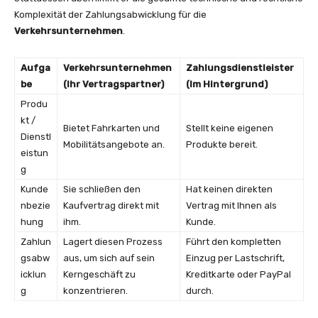
Komplexität der Zahlungsabwicklung für die
Verkehrsunternehmen
.
Aufga
Verkehrsunternehmen
Zahlungsdienstleister
be
(Ihr Vertragspartner)
(Im Hintergrund)
Produ
kt /
Bietet Fahrkarten und
Stellt keine eigenen
Dienstl
Mobilitätsangebote an.
Produkte bereit.
eistun
g
Kunde
Sie schließen den
Hat keinen direkten
nbezie
Kaufvertrag direkt mit
Vertrag mit Ihnen als
hung
ihm.
Kunde.
Zahlun
Lagert diesen Prozess
Führt den kompletten
gsabw
aus, um sich auf sein
Einzug per Lastschrift,
icklun
Kerngeschäft zu
Kreditkarte oder PayPal
g
konzentrieren.
durch.