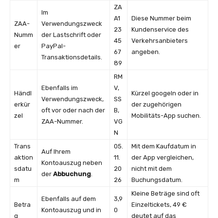
ZA
Im
A1
Diese Nummer beim
ZAA-
Verwendungszweck
23
Kundenservice des
Numm
der Lastschrift oder
45
Verkehrsanbieters
er
PayPal-
67
angeben.
Transaktionsdetails.
89
RM
Ebenfalls im
V,
Händl
Kürzel googeln oder in
Verwendungszweck,
SS
erkür
der zugehörigen
oft vor oder nach der
B,
zel
Mobilitäts-App suchen.
ZAA-Nummer.
VG
N
Trans
05.
Mit dem Kaufdatum in
Auf Ihrem
aktion
11.
der App vergleichen,
Kontoauszug neben
sdatu
20
nicht mit dem
der
Abbuchung
.
m
26
Buchungsdatum.
Kleine Beträge sind oft
Ebenfalls auf dem
3,9
Betra
Einzeltickets, 49 €
Kontoauszug und in
0
g
deutet auf das