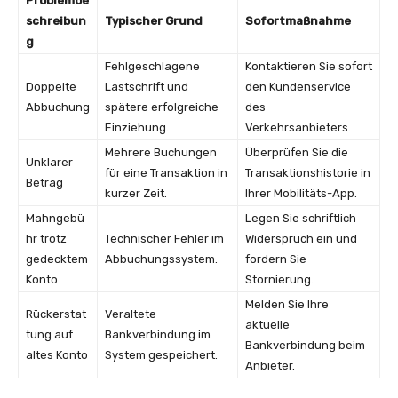
Problembe
schreibun
Typischer Grund
Sofortmaßnahme
g
Fehlgeschlagene
Kontaktieren Sie sofort
Doppelte
Lastschrift und
den Kundenservice
Abbuchung
spätere erfolgreiche
des
Einziehung.
Verkehrsanbieters.
Mehrere Buchungen
Überprüfen Sie die
Unklarer
für eine Transaktion in
Transaktionshistorie in
Betrag
kurzer Zeit.
Ihrer Mobilitäts-App.
Mahngebü
Legen Sie schriftlich
hr trotz
Technischer Fehler im
Widerspruch ein und
gedecktem
Abbuchungssystem.
fordern Sie
Konto
Stornierung.
Melden Sie Ihre
Rückerstat
Veraltete
aktuelle
tung auf
Bankverbindung im
Bankverbindung beim
altes Konto
System gespeichert.
Anbieter.