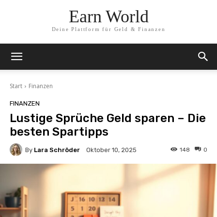
Earn World
Deine Plattform für Geld & Finanzen
Start
Finanzen
FINANZEN
Lustige Sprüche Geld sparen – Die
besten Spartipps
By
Lara Schröder
148
0
Oktober 10, 2025