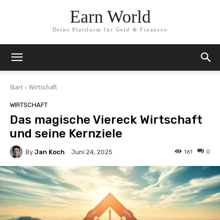
Earn World
Deine Plattform für Geld & Finanzen
Start
Wirtschaft
WIRTSCHAFT
Das magische Viereck Wirtschaft
und seine Kernziele
By
Jan Koch
161
0
Juni 24, 2025