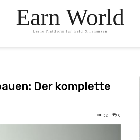
Earn World
Deine Plattform für Geld & Finanzen
auen: Der komplette
32
0