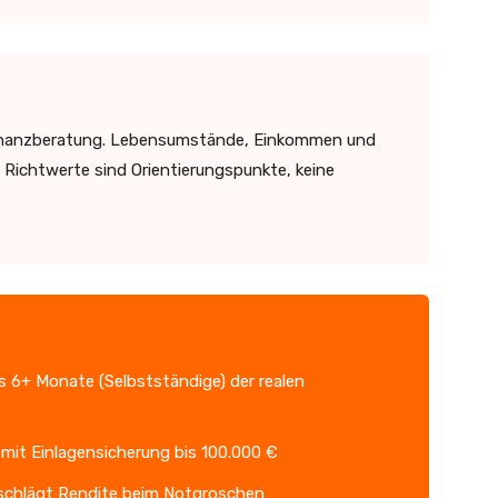
le Finanzberatung. Lebensumstände, Einkommen und
en Richtwerte sind Orientierungspunkte, keine
is 6+ Monate (Selbstständige) der realen
mit Einlagensicherung bis 100.000 €
 schlägt Rendite beim Notgroschen