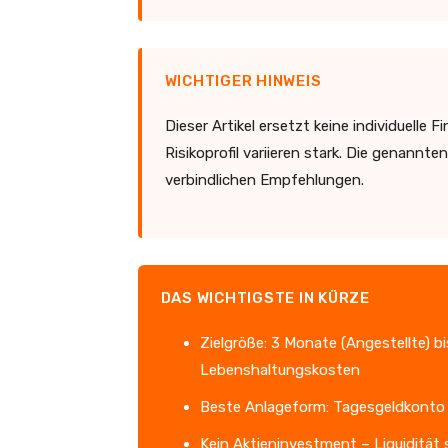
WICHTIGER HINWEIS
Dieser Artikel ersetzt keine individuel
Risikoprofil variieren stark. Die genannt
verbindlichen Empfehlungen.
DAS WICHTIGSTE IN KÜRZE
Zielgröße: 3 Monate (Angestellte) b
Lebenshaltungskosten
Beste Anlageform: Tagesgeldkonto 
Kein Aktieninvestment – Liquidität