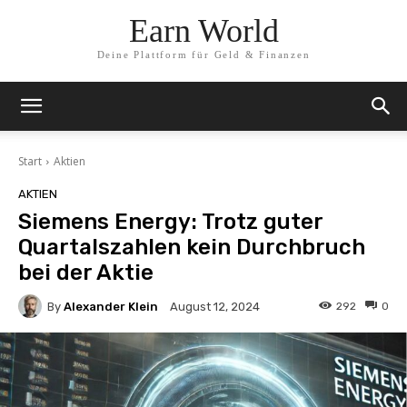
Earn World
Deine Plattform für Geld & Finanzen
Start
Aktien
AKTIEN
Siemens Energy: Trotz guter
Quartalszahlen kein Durchbruch
bei der Aktie
By
Alexander Klein
292
0
August 12, 2024