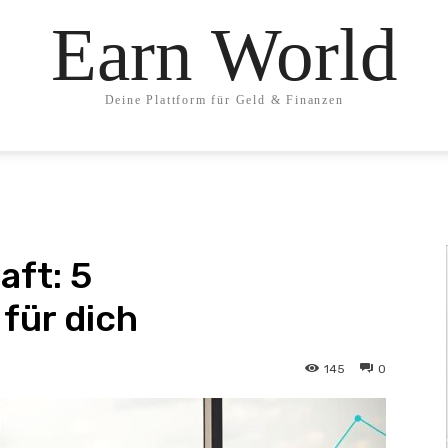
Earn World
Deine Plattform für Geld & Finanzen
aft: 5
 für dich
145
0