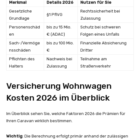
Merkmal
Details 2026
Nutzen für Sie
Gesetzliche
Rechtssicherheit bei
§1 PflVG
Grundlage
Zulassung
Personenschäd
bis zu 15 Mio.
Schutz bei schweren
en
€ (ADAC)
Folgen eines Unfalls
Sach-/Vermöge
bis zu 100 Mio.
Finanzielle Absicherung
nsschäden
€
Dritter
Pflichten des
Nachweis bei
Teilnahme am
Halters
Zulassung
Straßenverkehr
Versicherung Wohnwagen
Kosten 2026 im Überblick
Im Überblick sehen Sie, welche Faktoren 2026 die Prämien für
Ihren Caravan wirklich bestimmen.
Wichtig
: Die Berechnung erfolgt primär anhand der zulässigen