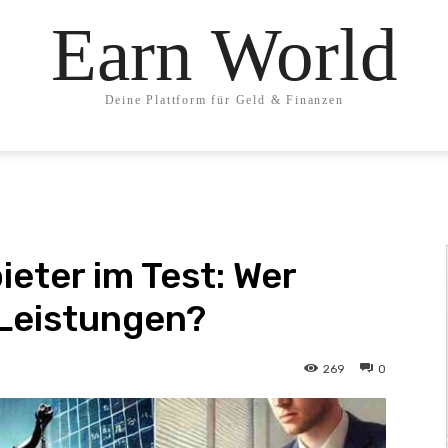
Earn World
Deine Plattform für Geld & Finanzen
eter im Test: Wer
 Leistungen?
269
0