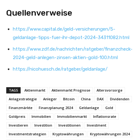
Quellenverweise
https://www.capital.de/geld-versicherungen/5-
geldanlage-tipps-fuer-ihr-depot-2024-34311082.html
https://www.zdf.de/nachrichten/ratgeber/finanzcheck-
2024-geld-anlegen-zinsen-aktien-gold-100.html
https://nicohuesch.de/ratgeber/geldanlage/
TAGS
Aktienmarkt
Aktienmarkt Prognose
Altersvorsorge
Anlagestrategie
Anleger
Bitcoin
China
DAX
Dividenden
Finanzmärkte
Finanzplanung 2024
Geldanlage
Gold
Goldpreis
Immobilien
Immobilienmarkt
Inflationsrate
Investieren
Investition
Investitionen
Investment
Investmentstrategien
Kryptowährungen
Kryptowährungen 2024