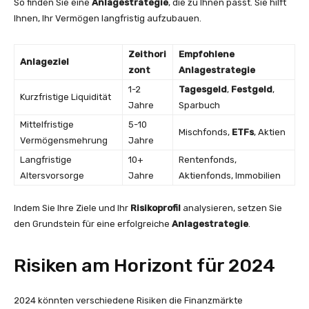
So finden Sie eine
Anlagestrategie
, die zu Ihnen passt. Sie hilft
Ihnen, Ihr Vermögen langfristig aufzubauen.
Zeithori
Empfohlene
Anlageziel
zont
Anlagestrategie
1-2
Tagesgeld
,
Festgeld
,
Kurzfristige Liquidität
Jahre
Sparbuch
Mittelfristige
5-10
Mischfonds,
ETFs
, Aktien
Vermögensmehrung
Jahre
Langfristige
10+
Rentenfonds,
Altersvorsorge
Jahre
Aktienfonds, Immobilien
Indem Sie Ihre Ziele und Ihr
Risikoprofil
analysieren, setzen Sie
den Grundstein für eine erfolgreiche
Anlagestrategie
.
Risiken am Horizont für 2024
2024 könnten verschiedene Risiken die Finanzmärkte