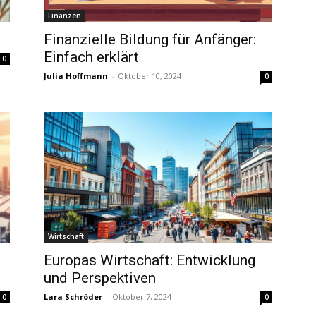
Finanzen
Finanzielle Bildung für Anfänger:
Einfach erklärt
0
Julia Hoffmann
-
Oktober 10, 2024
0
Wirtschaft
Europas Wirtschaft: Entwicklung
und Perspektiven
Lara Schröder
-
Oktober 7, 2024
0
0