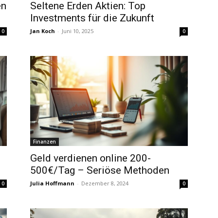
en
Seltene Erden Aktien: Top
Investments für die Zukunft
Jan Koch
-
Juni 10, 2025
0
0
Finanzen
Geld verdienen online 200-
500€/Tag – Seriöse Methoden
Julia Hoffmann
-
Dezember 8, 2024
0
0