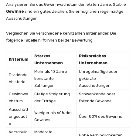
Analysieren Sie das Gewinnwachstum der letzten Jahre. Stabile
Gewinne
sind ein gutes Zeichen. Sie ermöglichen regelmäßige
Ausschüttungen.
Vergleichen Sie verschiedene Kennzahlen miteinander. Die
folgende Tabelle hilft Ihnen bei der Bewertung:
Starkes
Risikoreiches
Kriterium
Unternehmen
Unternehmen
Mehr als 10 Jahre
Unregelmäßige oder
Dividende
konstante
gekürzte
nhistorie
Zahlungen
Ausschüttungen
Gewinnwa
Stetige Steigerung
Schwankende oder
chstum
der Erträge
fallende Gewinne
Ausschütt
Weniger als 60% des
ungsquot
Über 80% des Gewinns
Gewinns
e
Verschuld
Moderate
Hohe Verbindlichkeiten