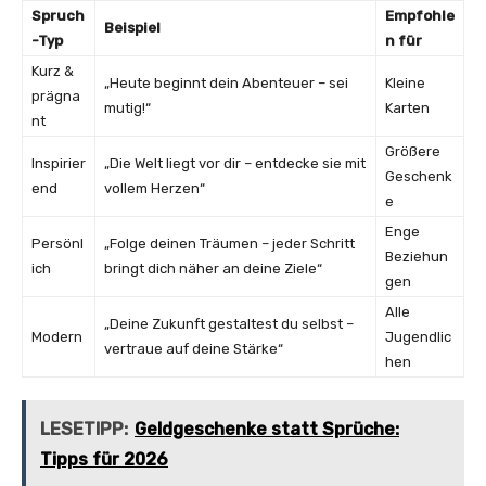
Spruch
Empfohle
Beispiel
-Typ
n für
Kurz &
„Heute beginnt dein Abenteuer – sei
Kleine
prägna
mutig!“
Karten
nt
Größere
Inspirier
„Die Welt liegt vor dir – entdecke sie mit
Geschenk
end
vollem Herzen“
e
Enge
Persönl
„Folge deinen Träumen – jeder Schritt
Beziehun
ich
bringt dich näher an deine Ziele“
gen
Alle
„Deine Zukunft gestaltest du selbst –
Modern
Jugendlic
vertraue auf deine Stärke“
hen
LESETIPP:
Geldgeschenke statt Sprüche:
Tipps für 2026