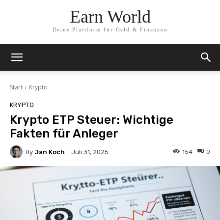
Earn World
Deine Plattform für Geld & Finanzen
Start
Krypto
KRYPTO
Krypto ETP Steuer: Wichtige
Fakten für Anleger
By
Jan Koch
154
0
Juli 31, 2025