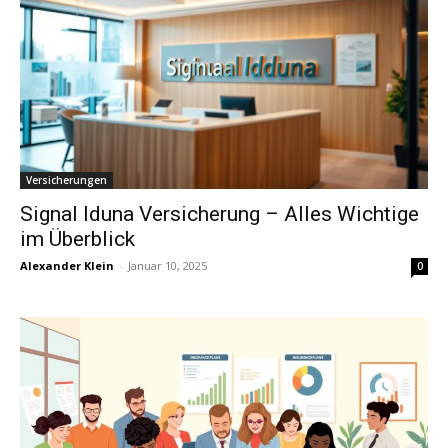
Versicherungen
Signal Iduna Versicherung – Alles Wichtige
im Überblick
Alexander Klein
-
Januar 10, 2025
0