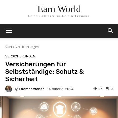
Earn World
Deine Plattform für Geld & Finanzen
Start
Versicherungen
VERSICHERUNGEN
Versicherungen für
Selbstständige: Schutz &
Sicherheit
By
Thomas Weber
271
0
Oktober 5, 2024