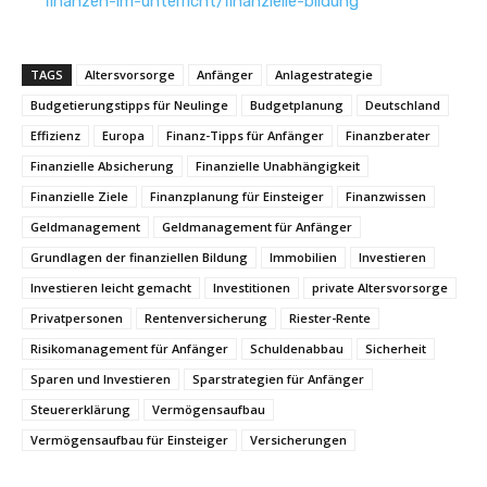
finanzen-im-unterricht/finanzielle-bildung
TAGS
Altersvorsorge
Anfänger
Anlagestrategie
Budgetierungstipps für Neulinge
Budgetplanung
Deutschland
Effizienz
Europa
Finanz-Tipps für Anfänger
Finanzberater
Finanzielle Absicherung
Finanzielle Unabhängigkeit
Finanzielle Ziele
Finanzplanung für Einsteiger
Finanzwissen
Geldmanagement
Geldmanagement für Anfänger
Grundlagen der finanziellen Bildung
Immobilien
Investieren
Investieren leicht gemacht
Investitionen
private Altersvorsorge
Privatpersonen
Rentenversicherung
Riester-Rente
Risikomanagement für Anfänger
Schuldenabbau
Sicherheit
Sparen und Investieren
Sparstrategien für Anfänger
Steuererklärung
Vermögensaufbau
Vermögensaufbau für Einsteiger
Versicherungen