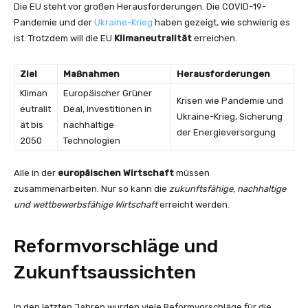
Die EU steht vor großen Herausforderungen. Die COVID-19-
Pandemie und der
Ukraine-Krieg
haben gezeigt, wie schwierig es
ist. Trotzdem will die EU
Klimaneutralität
erreichen.
Ziel
Maßnahmen
Herausforderungen
Kliman
Europäischer Grüner
Krisen wie Pandemie und
eutralit
Deal, Investitionen in
Ukraine-Krieg, Sicherung
ät bis
nachhaltige
der Energieversorgung
2050
Technologien
Alle in der
europäischen Wirtschaft
müssen
zusammenarbeiten. Nur so kann die
zukunftsfähige, nachhaltige
und wettbewerbsfähige Wirtschaft
erreicht werden.
Reformvorschläge und
Zukunftsaussichten
In den letzten Jahren wurden viele Reformvorschläge für die