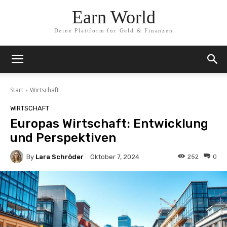
Earn World
Deine Plattform für Geld & Finanzen
Start
Wirtschaft
WIRTSCHAFT
Europas Wirtschaft: Entwicklung
und Perspektiven
By
Lara Schröder
252
0
Oktober 7, 2024