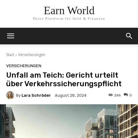
Earn World
Deine Plattform für Geld & Finanzen
Start
Versicherungen
VERSICHERUNGEN
Unfall am Teich: Gericht urteilt
über Verkehrssicherungspflicht
By
Lara Schröder
266
0
August 28, 2024