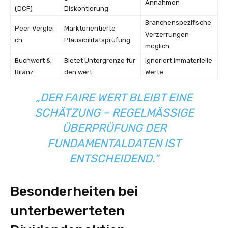
Annahmen
(DCF)
Diskontierung
Branchenspezifische
Peer‑Verglei
Marktorientierte
Verzerrungen
ch
Plausibilitätsprüfung
möglich
Buchwert &
Bietet Untergrenze für
Ignoriert immaterielle
Bilanz
den wert
Werte
„DER FAIRE WERT BLEIBT EINE
SCHÄTZUNG – REGELMÄSSIGE Ü
BERPRÜFUNG DER F
UNDAMENTALDATEN IST E
NTSCHEIDEND.“
Besonderheiten bei
unterbewerteten