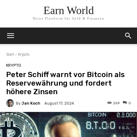
Earn World
Deine Plattform für Geld & Finanzen
Start
Krypto
KRYPTO
Peter Schiff warnt vor Bitcoin als
Reservewährung und fordert
höhere Zinsen
By
Jan Koch
269
0
August 17, 2024